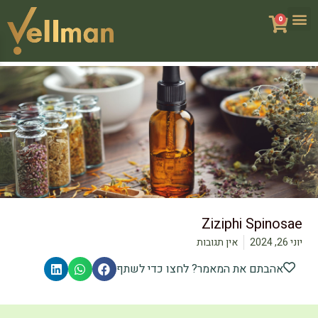
0
פתח
Ziziphi Spinosa
י 26, 2024
אין תגובות
אהבתם את המאמר? לחצו כדי לשתף