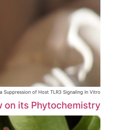
ia Suppression of Host TLR3 Signaling In Vitro
w on its Phytochemistry