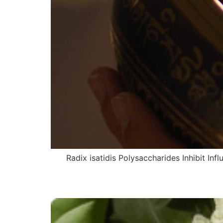
Radix isatidis Polysaccharides Inhibit In