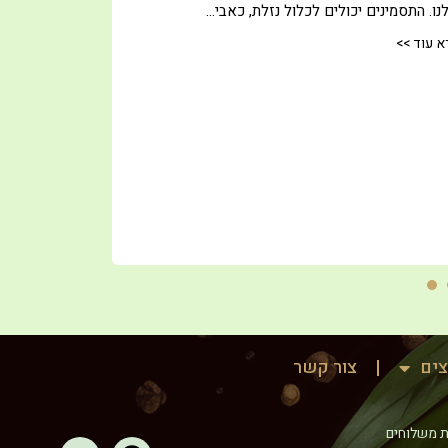
נו. התסמינים יכולים לכלול נזלת, כאבי…
קרא עוד >>
א עוד >>
25
24
23
22
21
20
19
18
17
צים
צור קשר
ת משלוחים